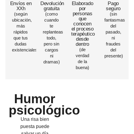
Envíos en
Devolución
Elaborado
Pago
XXh
gratuita
por
seguro
personas
(según
(como
(sin
que
ubicación,
cuando
fantasmas
conocen
más
te
del
el proceso
rápidos
replanteas
pasado,
terapéutico
que tus
todo,
ni
desde
dudas
pero sin
dentro
fraudes
(de
existenciales)
cargos
del
verdad
ni
presente)
de la
dramas)
buena)
Humor
psicológico
Una risa bien
puesta puede
salvar un día