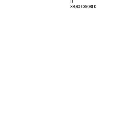
II
39,90
€
29,90
€