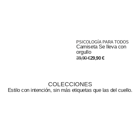
PSICOLOGÍA PARA TODOS
Camiseta Se lleva con
orgullo
39,90
€
29,90
€
COLECCIONES
Estilo con intención, sin más etiquetas que las del cuello.
Soy
Ediciones
psicólogo/a
especiales
Ropa para psicólogas y
Colaboraciones y líneas
psicólogos
exclusivas que hasta