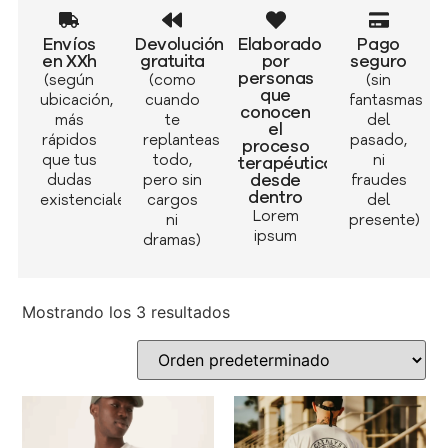
Envíos
Devolución
Elaborado
Pago
en XXh
gratuita
por
seguro
personas
(según
(como
(sin
que
ubicación,
cuando
fantasmas
conocen
más
te
del
el
rápidos
replanteas
pasado,
proceso
que tus
todo,
ni
terapéutico
desde
dudas
pero sin
fraudes
dentro
existenciales)
cargos
del
Lorem
ni
presente)
ipsum
dramas)
Mostrando los 3 resultados