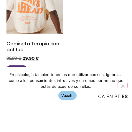
Camiseta Terapia con
actitud
39,90
€
29,90
€
Leer más
En psicología también tenemos que utilizar cookies. Ignóralas
como a los pensamientos intrusivos y daremos por hecho que
estás de acuerdo con ellas.
Vaaale
CA
EN
PT
ES
ENTREGAS
ENVÍOS EN 2 A 5 DÍAS LABORABLES
ENVÍOS GRATUITOS A PARTIR DE 50€
DEVOLUCIONES
DEVOLUCIONES GRATUITAS